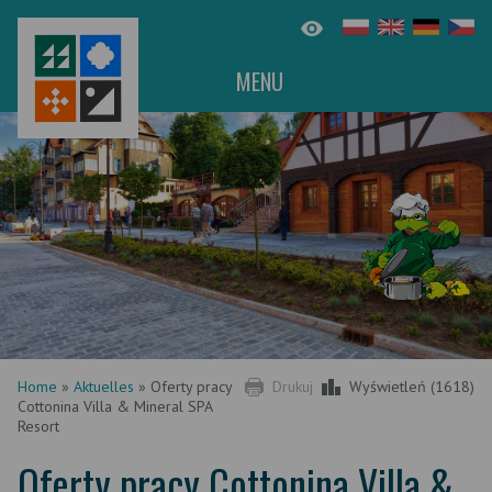
MENU
Home
»
Aktuelles
»
Oferty pracy
Drukuj
Wyświetleń (1618)
Cottonina Villa & Mineral SPA
Resort
Oferty pracy Cottonina Villa &