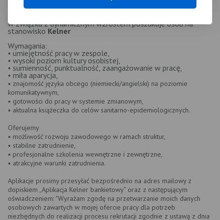
Cottonina Villa & Mineral SPA Resort w Świeradowie Zdroju
w związku z dynamicznym wzrostem poszukuje osób na
stanowisko
Kelner
Wymagania:
• umiejętność pracy w zespole,
• wysoki poziom kultury osobistej,
• sumienność, punktualność, zaangażowanie w pracę,
• miła aparycja,
• znajomość języka obcego (niemiecki/angielski) na poziomie
komunikatywnym,
• gotowości do pracy w systemie zmianowym,
• aktualna książeczka do celów sanitarno-epidemiologicznych.
Oferujemy
• możliwość rozwoju zawodowego w ramach struktur,
• stabilne zatrudnienie,
• profesjonalne szkolenia wewnętrzne i zewnętrzne,
• atrakcyjne warunki zatrudnienia.
Aplikacje prosimy przesyłać bezpośrednio na adres mailowy z
dopiskiem „Aplikacja Kelner bankietowy” oraz z następującym
oświadczeniem: "Wyrażam zgodę na przetwarzanie moich danych
osobowych zawartych w mojej ofercie pracy dla potrzeb
niezbędnych do realizacji procesu rekrutacji zgodnie z ustawą z dnia