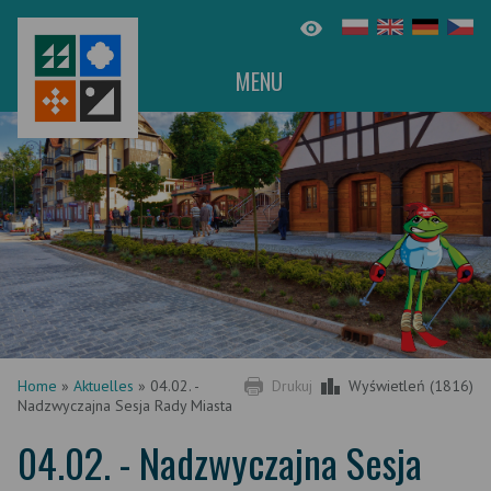
MENU
Home
»
Aktuelles
»
04.02. -
Drukuj
Wyświetleń (1816)
Nadzwyczajna Sesja Rady Miasta
04.02. - Nadzwyczajna Sesja