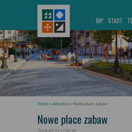
BIP
STADT
T
Home
»
Aktuelles
»
Nowe place zabaw
Nowe place zabaw
2014-07-25 11:01:51