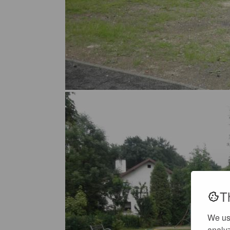
T
We us
analyz