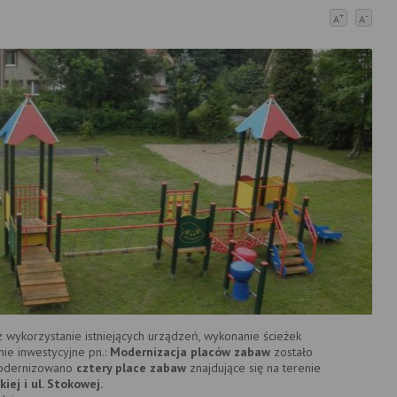
+
-
A
A
wykorzystanie istniejących urządzeń, wykonanie ścieżek
ie inwestycyjne pn.:
Modernizacja placów zabaw
zostało
modernizowano
cztery place zabaw
znajdujące się na terenie
kiej i ul. Stokowej.