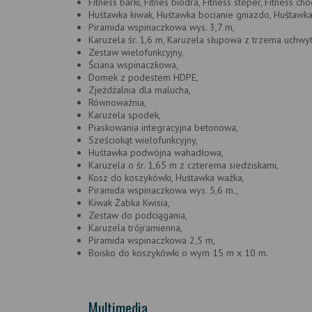
Fitness barki, Fitnes biodra, Fitness steper, Fitness cho
Huśtawka kiwak, Huśtawka bocianie gniazdo, Huśtawk
Piramida wspinaczkowa wys. 3,7 m,
Karuzela śr. 1,6 m, Karuzela słupowa z trzema uchwy
Zestaw wielofunkcyjny,
Ściana wspinaczkowa,
Domek z podestem HDPE,
Zjeżdżalnia dla malucha,
Równoważnia,
Karuzela spodek,
Piaskowania integracyjna betonowa,
Sześciokąt wielofunkcyjny,
Huśtawka podwójna wahadłowa,
Karuzela o śr. 1,65 m z czterema siedziskami,
Kosz do koszykówki, Huśtawka ważka,
Piramida wspinaczkowa wys. 5,6 m.,
Kiwak Żabka Kwisia,
Zestaw do podciągania,
Karuzela trójramienna,
Piramida wspinaczkowa 2,5 m,
Boisko do koszykówki o wym 15 m x 10 m.
Multimedia