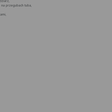
dziarz,
a na przegubach tuba,
tami,