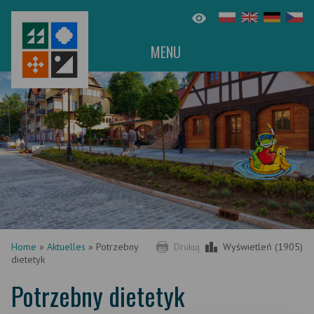
MENU
Home
»
Aktuelles
»
Potrzebny
Drukuj
Wyświetleń (1905)
dietetyk
Potrzebny dietetyk