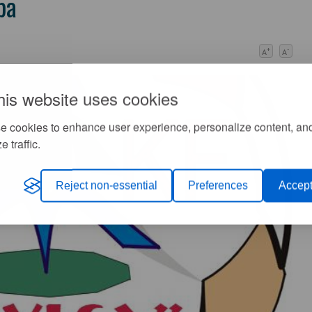
ba
+
-
A
A
his website uses cookies
e cookies to enhance user experience, personalize content, an
e traffic.
Reject non-essential
Preferences
Accept