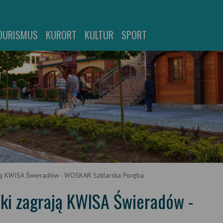
OURISMUS
KURORT
KULTUR
SPORT
ają KWISA Świeradów - WOSKAR Szklarska Poręba
ski zagrają KWISA Świeradów -