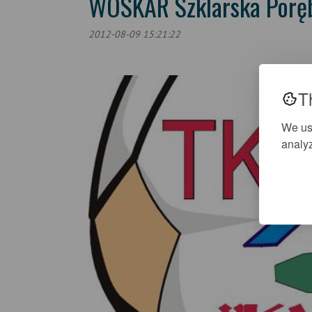
WOSKAR Szklarska Porę
2012-08-09 15:21:22
T
We us
analyz