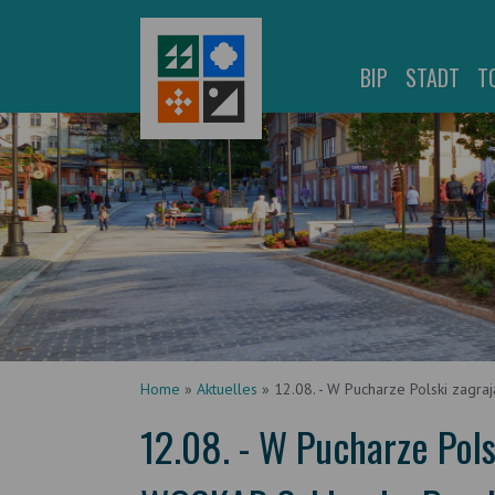
BIP
STADT
T
Home
»
Aktuelles
»
12.08. - W Pucharze Polski zagr
12.08. - W Pucharze Pol