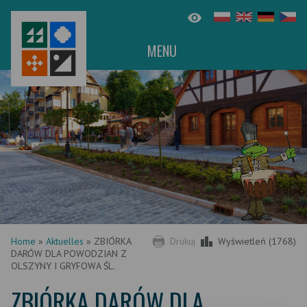
MENU
Home
»
Aktuelles
»
ZBIÓRKA
Drukuj
Wyświetleń (1768)
DARÓW DLA POWODZIAN Z
OLSZYNY I GRYFOWA ŚL.
ZBIÓRKA DARÓW DLA