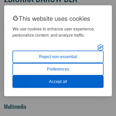
POWODZIAN Z OLSZYNY I
This website uses cookies
GRYFOWA ŚL.
We use cookies to enhance user experience,
personalize content, and analyze traffic.
2012-07-07 13:32:57
+
-
A
A
ZBIÓRKA DARÓW DLA POWODZIAN Z OLSZYNY
I GRYFOWA ŚL.
Reject non-essential
W Urzędzie Miasta Świeradów-Zdrój (pokój nr
23 II piętro) zbierane są do 13 lipca 2012 r.
dary dla powodzian.
Preferences
Prosimy o środki czystości, meble, odzież,
artykuły AGD i żywność pakowaną.
Accept all
Multimedia