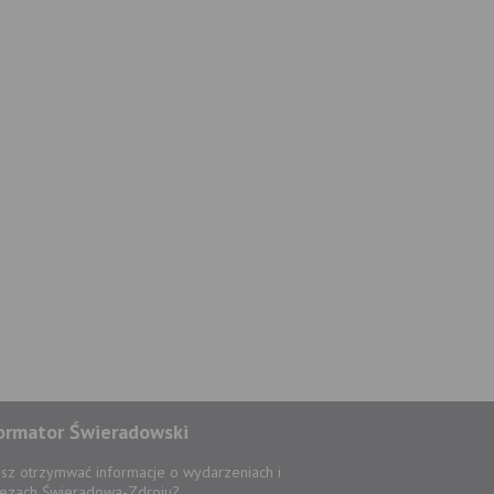
ormator Świeradowski
sz otrzymwać informacje o wydarzeniach i
ezach Świeradowa-Zdroju?