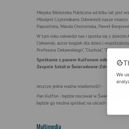
Miejska Biblioteka Publiczna od kilku lat jest
Młodymi Czytelnikami. Odwiedzili nasze miasto i
Papuzińska, Wanda Chotomska, Paweł Beręsewic
W tym roku odwiedzi nas i spotka się z dzieć
Ciekawski, autor książek dla dzieci i współzałoż
Profesora Ciekawskiego", "Ciuchcia", "Budzik".
Spotkanie z panem Kulfonem odbędzie się dn
T
Zespole Szkół w Świeradowie-Zdroju. Po spo
We us
analyz
Jeszcze jedna ważna wiadomość! -
Pan Kulfon - będzie nocował w Świeradowie-Zd
będzie go można spotkać na ulicach miasta.
Multimedia