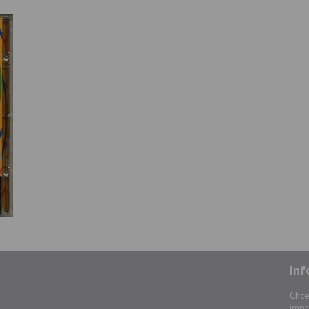
Inf
Chce
impr