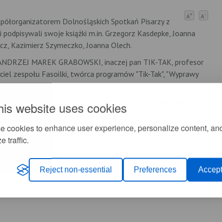
+
-
A
A
 współorganizatorem Dolnośląskich Spotkań Pisarzy z
 podpisywali swoje książki m.in. Grzegorz Kasdepke, Joanna
z, Kazimierz Szymeczko, Joanna Olech.
mi ANDRZEJ MAREK GRABOWSKI, inaczej pan TIK-TAK, profesor
yciel zespołu Fasoilki, twórca programów "Tik-Tak", "Wyprawy
ia 31 maja 2012 r. w godz. 12.00 - 13.300 w Miejskim
his website uses cookies
tkaniu będzie można zakupić ksiązki i otrzymać autograf.
e cookies to enhance user experience, personalize content, an
e traffic.
roju w Pensjonacie "Fortuna" i w godzinach popołudniowych
Reject non-essential
Preferences
Accept