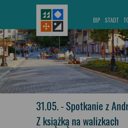
BIP
STADT
T
31.05. - Spotkanie z An
Z książką na walizkach