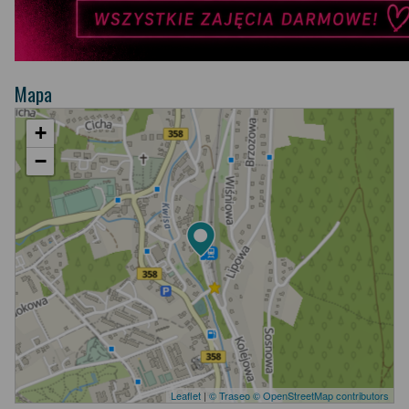
Mapa
+
−
Leaflet
|
© Traseo
© OpenStreetMap contributors