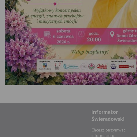
Informator
Świeradowski
Chcesz otrzymwać
informacje o