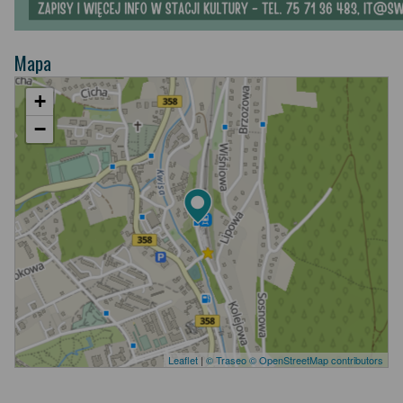
Mapa
+
−
Leaflet
|
© Traseo
© OpenStreetMap contributors