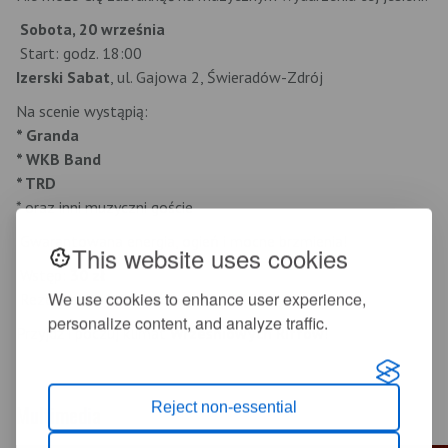
Sobota, 20 września
Start: godz. 18:00
Izerski Sabat
, ul. Gajowa 2, Świeradów-Zdrój
Na scenie wystąpią:
* Granda
* WKB Band
* TRD
* oraz inni muzyczni goście
Gwarantowana energia, ogień i mocne brzmienia!
This website uses cookies
Wstęp:
30 zł
We use cookies to enhance user experience,
Rezerwacje i informacje: 513 137 837
personalize content, and analyze traffic.
Przyjdź i poczuj klimat
Wrześniowych Riffów
!
Reject non-essential
Multimedia