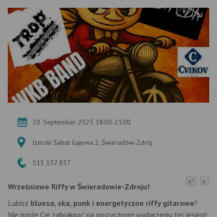
20. September 2025 18:00-21:00
Izerski Sabat Gajowa 2, Świeradów-Zdrój
513 137 837
+
-
A
A
Wrześniowe Riffy w Świeradowie-Zdroju!
Lubisz
bluesa, ska, punk i energetyczne riffy gitarowe
?
Nie może Cię zabraknąć na muzycznym wydarzeniu tej jesieni!