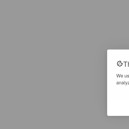
T
We us
analyz