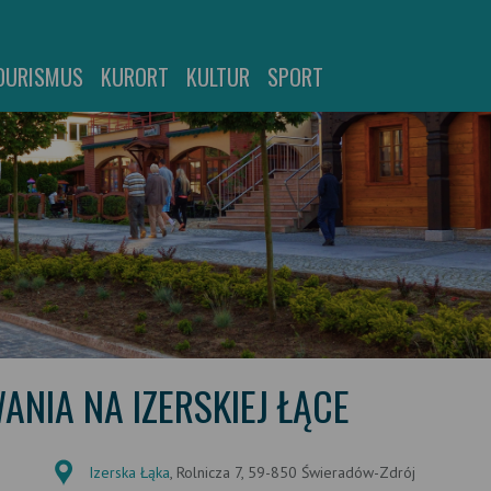
OURISMUS
KURORT
KULTUR
SPORT
NIA NA IZERSKIEJ ŁĄCE
Izerska Łąka
, Rolnicza 7, 59-850 Świeradów-Zdrój