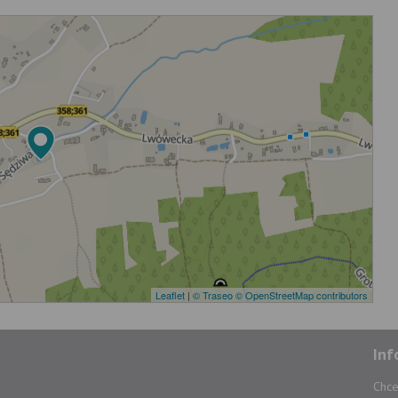
Leaflet
|
© Traseo
© OpenStreetMap contributors
Inf
Chce