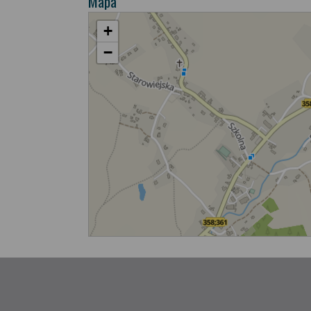
Mapa
+
−