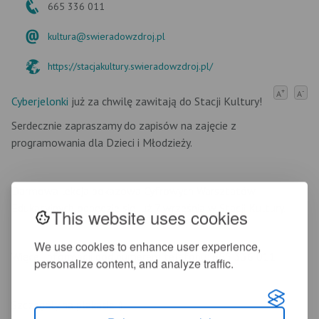
665 336 011
kultura@swieradowzdroj.pl
https://stacjakultury.swieradowzdroj.pl/
+
-
A
A
Cyberjelonki
już za chwilę zawitają do Stacji Kultury!
Serdecznie zapraszamy do zapisów na zajęcie z
programowania dla Dzieci i Młodzieży.
Darmowa lekcja pokazowa Cyfrowych Warsztatów
Edukacyjnych odbędzie się już 7 września w Stacji Kultury.
This website uses cookies
We use cookies to enhance user experience,
Więcej informacji pod numerem telefonu: 665 336 011
personalize content, and analyze traffic.
Szczegóły na plakacie :)