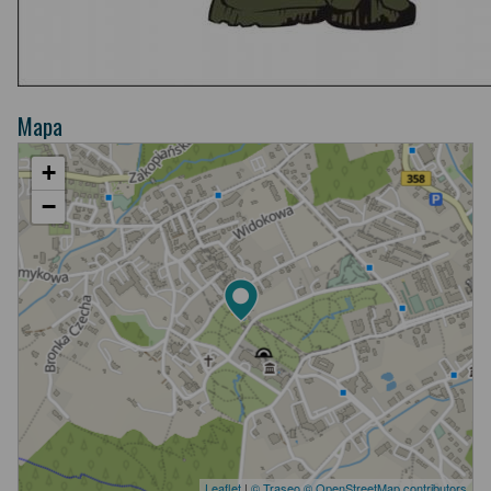
Mapa
+
−
Leaflet
|
© Traseo
© OpenStreetMap contributors