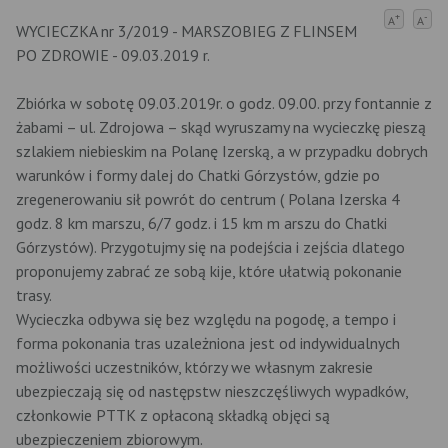
+
-
A
A
WYCIECZKA nr 3/2019 - MARSZOBIEG Z FLINSEM
PO ZDROWIE - 09.03.2019 r.
Zbiórka w sobotę 09.03.2019r. o godz. 09.00. przy fontannie z
żabami – ul. Zdrojowa – skąd wyruszamy na wycieczkę pieszą
szlakiem niebieskim na Polanę Izerską, a w przypadku dobrych
warunków i formy dalej do Chatki Górzystów, gdzie po
zregenerowaniu sił powrót do centrum ( Polana Izerska 4
godz. 8 km marszu, 6/7 godz. i 15 km m arszu do Chatki
Górzystów). Przygotujmy się na podejścia i zejścia dlatego
proponujemy zabrać ze sobą kije, które ułatwią pokonanie
trasy.
Wycieczka odbywa się bez względu na pogodę, a tempo i
forma pokonania tras uzależniona jest od indywidualnych
możliwości uczestników, którzy we własnym zakresie
ubezpieczają się od następstw nieszczęśliwych wypadków,
członkowie PTTK z opłaconą składką objęci są
ubezpieczeniem zbiorowym.