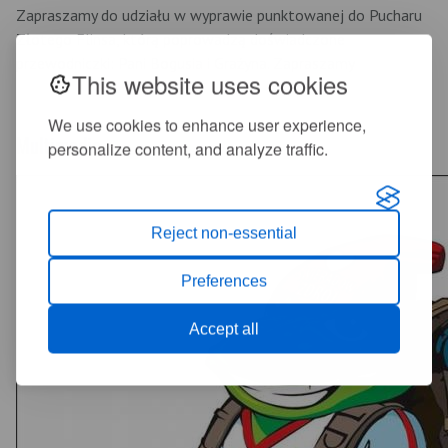
Zapraszamy do udziału w wyprawie punktowanej do Pucharu
Złotego Flinsa, którą poprowadzą doświadczone
przewodniczki: Pani Bogusia i Grażyna. Zapraszamy
This website uses cookies
We use cookies to enhance user experience,
Multimedia
personalize content, and analyze traffic.
Reject non-essential
Preferences
Accept all