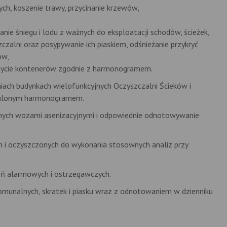
ch, koszenie trawy, przycinanie krzewów,
nie śniegu i lodu z ważnych do eksploatacji schodów, ścieżek,
czalni oraz posypywanie ich piaskiem, odśnieżanie przykryć
ów,
mycie kontenerów zgodnie z harmonogramem.
iach budynkach wielofunkcyjnych Oczyszczalni Ścieków i
talonym harmonogramem.
nych wozami asenizacyjnymi i odpowiednie odnotowywanie
h i oczyszczonych do wykonania stosownych analiz przy
eń alarmowych i ostrzegawczych.
unalnych, skratek i piasku wraz z odnotowaniem w dzienniku