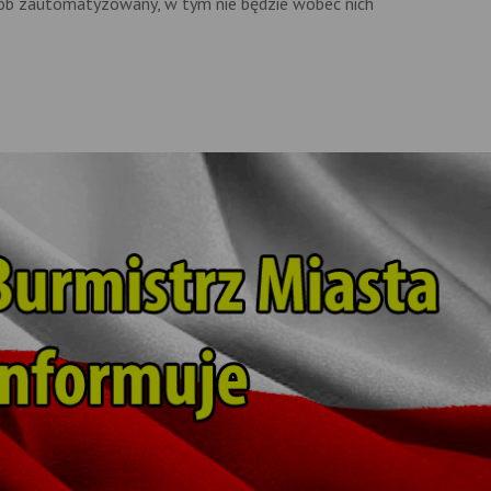
ób zautomatyzowany, w tym nie będzie wobec nich