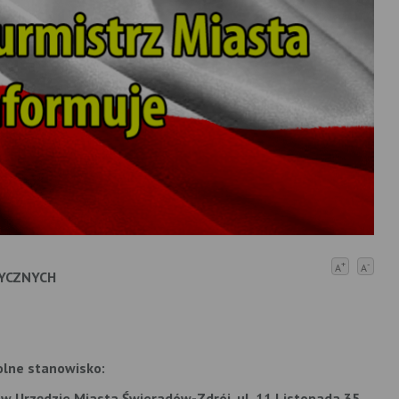
+
-
A
A
YCZNYCH
olne stanowisko:
w Urzędzie Miasta Świeradów-Zdrój, ul. 11 Listopada 35,