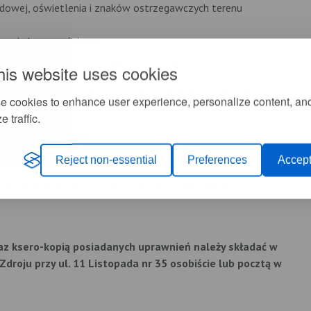
zdowej, oświetlenia i znaków ostrzegawczych terenu
obami nieupoważnionym.
cji sanitarnej i deszczowej i ich udrożnienie.
his website uses cookies
rzykanalików i innych obiektów należących do gminy.
e cookies to enhance user experience, personalize content, an
e traffic.
odstawie grafiku:
0; II zmiana od 14.00 do 22.00.
Reject non-essential
Preferences
Accept
ta) obowiązuje system dyżurów, za który przysługuję
raz ksero-kopią posiadanych uprawnień należy składać w
droju przy ul. 11 Listopada nr 35 osobiście lub pocztą w