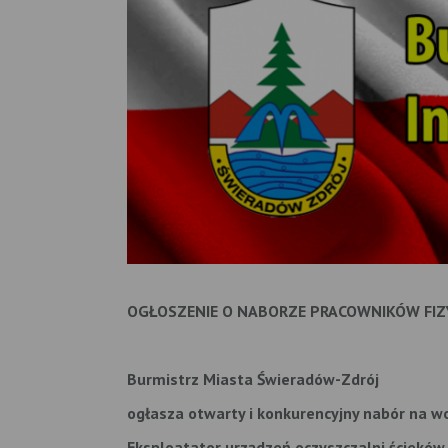
OGŁOSZENIE O NABORZE
PRACOWNIKÓW FIZ
Burmistrz Miasta Świeradów-Zdrój
ogłasza otwarty i konkurencyjny nabór na w
Eksploatator urządzeń oczyszczalni ścieków 