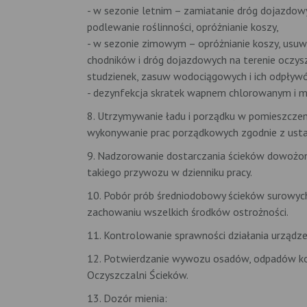
- w sezonie letnim – zamiatanie dróg dojazdowy
podlewanie roślinności, opróżnianie koszy,
- w sezonie zimowym – opróżnianie koszy, usuwa
chodników i dróg dojazdowych na terenie oczysz
studzienek, zasuw wodociągowych i ich odpływ
- dezynfekcja skratek wapnem chlorowanym i 
8. Utrzymywanie ładu i porządku w pomieszczen
wykonywanie prac porządkowych zgodnie z us
9. Nadzorowanie dostarczania ścieków dowożo
takiego przywozu w dzienniku pracy.
10. Pobór prób średniodobowy ścieków surowyc
zachowaniu wszelkich środków ostrożności.
11. Kontrolowanie sprawności działania urządz
12. Potwierdzanie wywozu osadów, odpadów kom
Oczyszczalni Ścieków.
13. Dozór mienia: