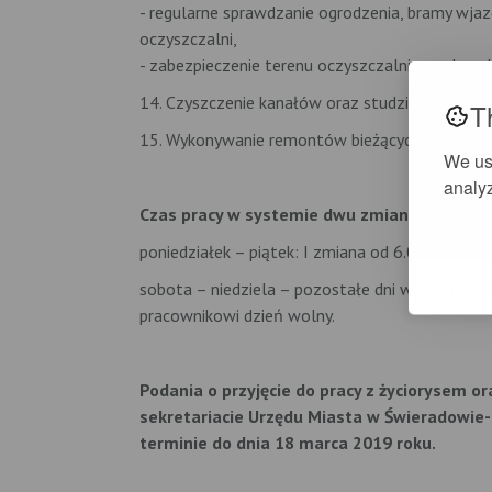
- regularne sprawdzanie ogrodzenia, bramy wja
oczyszczalni,
- zabezpieczenie terenu oczyszczalni przed os
14. Czyszczenie kanałów oraz studzienek kanaliza
T
15. Wykonywanie remontów bieżących kanałów, p
We us
analyz
Czas pracy w systemie dwu zmianowym na p
poniedziałek – piątek: I zmiana od 6.00 do 14.0
sobota – niedziela – pozostałe dni wolne (świę
pracownikowi dzień wolny.
Podania o przyjęcie do pracy z życiorysem o
sekretariacie Urzędu Miasta w Świeradowie-Z
terminie do
dnia 18 marca 2019 roku.