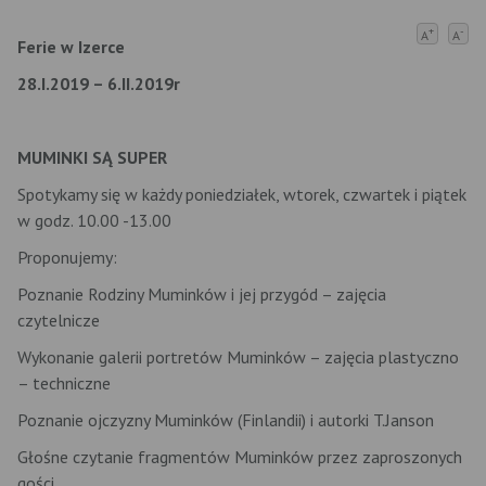
+
-
A
A
Ferie w Izerce
28.I.2019 – 6.II.2019r
MUMINKI SĄ SUPER
Spotykamy się w każdy poniedziałek, wtorek, czwartek i piątek
w godz. 10.00 -13.00
Proponujemy:
Poznanie Rodziny Muminków i jej przygód – zajęcia
czytelnicze
Wykonanie galerii portretów Muminków – zajęcia plastyczno
– techniczne
Poznanie ojczyzny Muminków (Finlandii) i autorki T.Janson
Głośne czytanie fragmentów Muminków przez zaproszonych
gości