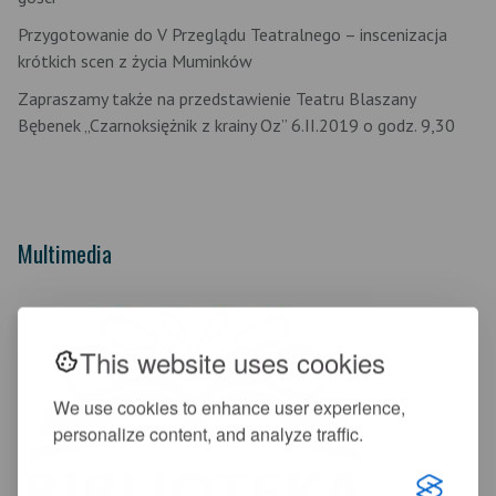
Przygotowanie do V Przeglądu Teatralnego – inscenizacja
krótkich scen z życia Muminków
Zapraszamy także na przedstawienie Teatru Blaszany
Bębenek „Czarnoksiężnik z krainy Oz” 6.II.2019 o godz. 9,30
Multimedia
This website uses cookies
We use cookies to enhance user experience,
personalize content, and analyze traffic.