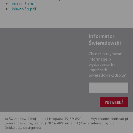
linia-nr-3a.pdf
linia-nr-3b.pdf
Informator
Świeradowski
Chcesz otrzymwać
informacje o
wydarzeniach i
imprezach
Świeradowa-Zdroju?
© Świeradów-Zdrój, ul. 11 Listopada 35, 59-850
Wykonanie: amistad.pl
Świeradów-Zdrój; tel. (75) 78 16 489; email: it@swieradowzdroj.pl |
Deklaracja dostępności