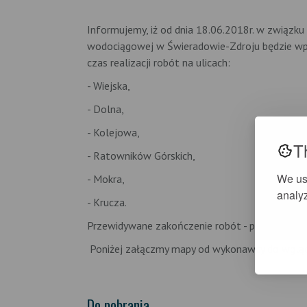
Informujemy, iż od dnia 18.06.2018r. w związku z
wodociągowej w Świeradowie-Zdroju będzie w
czas realizacji robót na ulicach:
- Wiejska,
- Dolna,
- Kolejowa,
T
- Ratowników Górskich,
We us
- Mokra,
analyz
- Krucza.
Przewidywane zakończenie robót - październik 
Poniżej załączmy mapy od wykonawcy do wgląd
Do pobrania