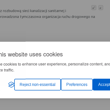
+
-
A
A
 rozbudową sieci kanalizacji sanitarnej i
prowadzona tymczasowa organizacja ruchu drogowego na
his website uses cookies
e cookies to enhance user experience, personalize content, an
e traffic.
2018r.
Reject non-essential
Preferences
Accept
u dotycząc inwestycji