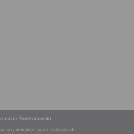
ormator Świeradowski
sz otrzymwać informacje o wydarzeniach i