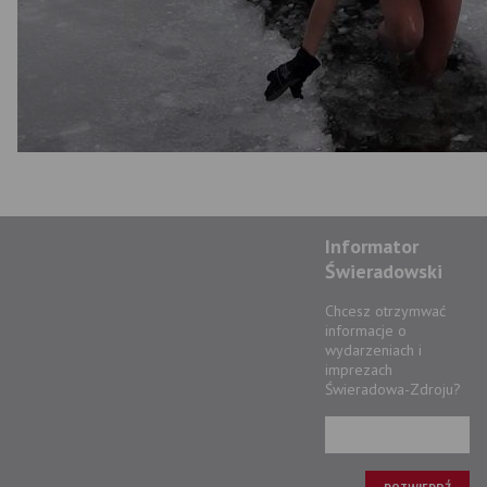
Informator
Świeradowski
Chcesz otrzymwać
informacje o
wydarzeniach i
imprezach
Świeradowa-Zdroju?