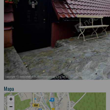
Mapa
+
−