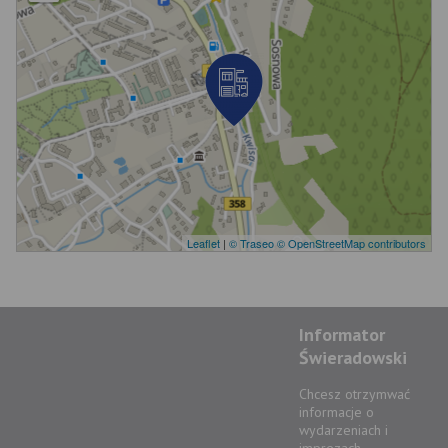
Leaflet
|
© Traseo
© OpenStreetMap contributors
Informator
Świeradowski
Chcesz otrzymwać
informacje o
wydarzeniach i
imprezach