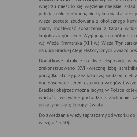
wnętrzu mieściło się więzienie miejskie, skł
pełniła funkcję obronną nie tylko miasta, ale i
wieża została zbudowana z okolicznego kamien
mamy możliwość zobaczenia z tarasu widoko
krajobrazu górskiego. Wyglądając na północ z 
w.), Wieża Kramarska (XIII w.), Wieża Trynitarsk
na ulicy Brackiej Aleję Historycznych Gwiazd p
Dodatkowe atrakcje to dwie ekspozycje w wi
zrekonstruowano XVII-wieczną izbę strażnik
porządku, którzy przez lata swą siedzibę mieli 
noc obserwuje teren, czujny na wrogów i wszelk
Brackiej obejrzeć można jedyną w Polsce kolekc
wartości, wszystkie pochodzą z zachodniej cz
unikaty na skalę Europy i świata.
Do zwiedzania wieży zapraszamy od wtorku do s
wieżę o 15:30).