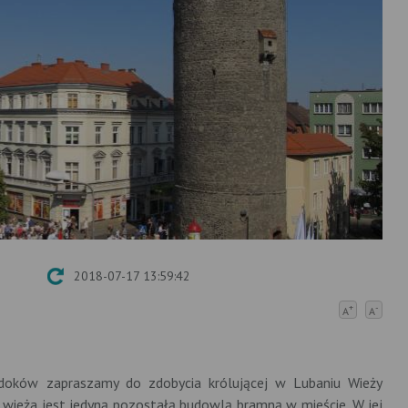
2018-07-17 13:59:42
+
-
A
A
idoków zapraszamy do zdobycia królującej w Lubaniu Wieży
 wieża jest jedyną pozostałą budowlą bramną w mieście. W jej