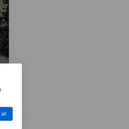
d
 all