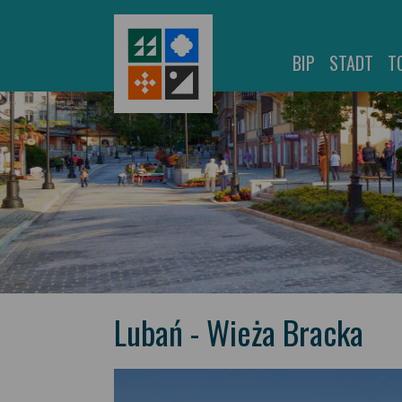
BIP
STADT
T
Lubań - Wieża Bracka