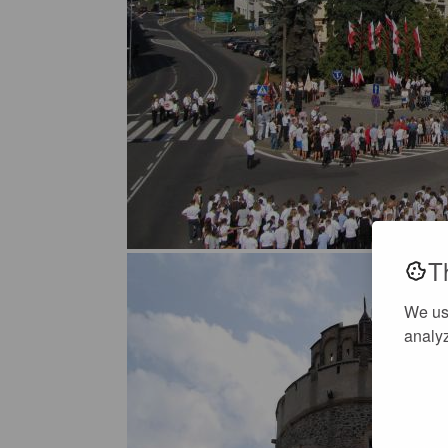
T
We us
analyz