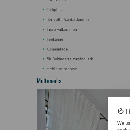
Parkplatz
der volle Sanitätsknoten
Tiere wilkommen
Teekanne
Klimaanlage
für Behinderte zugänglisch
meble ogrodowe
Multimedia
T
We us
analyz