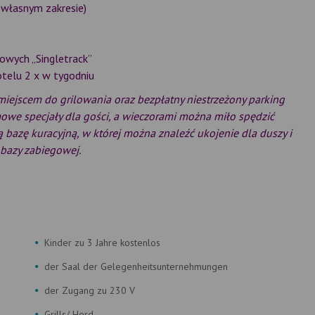
 własnym zakresie)
owych „Singletrack”
telu 2 x w tygodniu
 miejscem do grilowania oraz bezpłatny niestrzeżony parking
owe specjały dla gości, a wieczorami można miło spędzić
 bazę kuracyjną, w której można znaleźć ukojenie dla duszy i
 bazy zabiegowej.
Kinder zu 3 Jahre kostenlos
der Saal der Gelegenheitsunternehmungen
der Zugang zu 230 V
Grills/ Herd