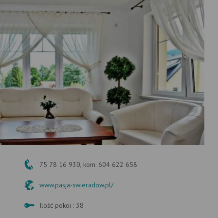
75 78 16 930, kom: 604 622 658
www.pasja-swieradow.pl/‎
Ilość pokoi : 38