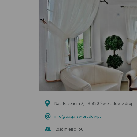
Nad Basenem 2, 59-850 Świeradów-Zdrój
info@pasja-swieradow.pl
Ilość miejsc : 50