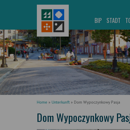
BIP
STADT
T
Home
»
Unterkunft
»
Dom Wypoczynkowy Pasja
Dom Wypoczynkowy Pas