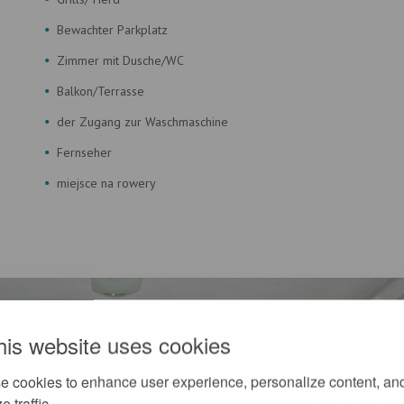
Bewachter Parkplatz
Zimmer mit Dusche/WC
Balkon/Terrasse
der Zugang zur Waschmaschine
Fernseher
miejsce na rowery
his website uses cookies
e cookies to enhance user experience, personalize content, an
e traffic.