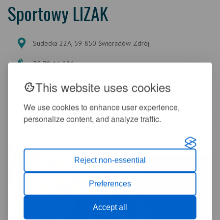
Sportowy LIZAK
Sudecka 22A, 59-850 Świeradów-Zdrój
75 78 16 236
This website uses cookies
Ilość miejsc : 24
Ilość pokoi : 8
We use cookies to enhance user experience,
personalize content, and analyze traffic.
+
-
A
A
Mapa
Reject non-essential
+
−
Preferences
Accept all