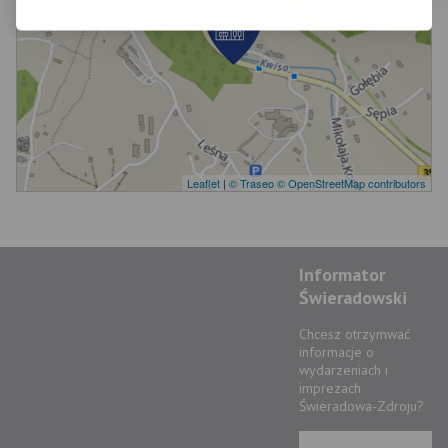
Leaflet
|
© Traseo
© OpenStreetMap contributors
Informator
Świeradowski
Chcesz otrzymwać
informacje o
wydarzeniach i
imprezach
Świeradowa-Zdroju?