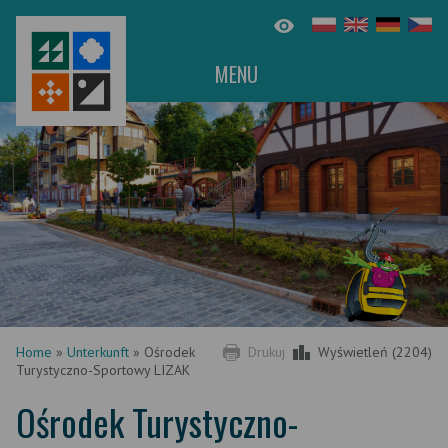
MENU
Home
»
Unterkunft
»
Ośrodek
Drukuj
Wyświetleń (2204)
Turystyczno-Sportowy LIZAK
Ośrodek Turystyczno-