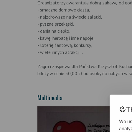
Organizatorzy gwarantują dobrą zabawę od godz
- smaczne domowe ciasta,
- najzdrowsze na świecie sałatki,
- pyszne przekąski,
- dania na ciepło,
- kawę, herbatę i inne napoje,
- loterię fantową, konkursy,
- wiele innych atrakcji...
Zagra i zaśpiewa dla Państwa Krzysztof Kuchar
bilety w cenie 50,00 zł od osoby do nabycia w se
Multimedia
T
We us
analyz