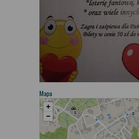
Mapa
+
−