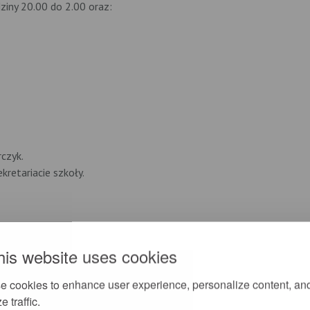
iny 20.00 do 2.00 oraz:
czyk.
kretariacie szkoły.
his website uses cookies
e cookies to enhance user experience, personalize content, an
e traffic.