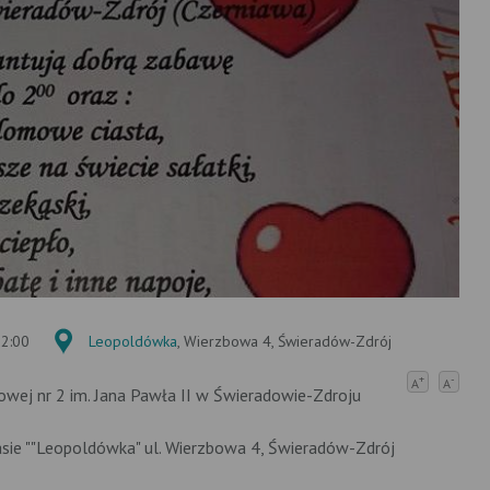
02:00
Leopoldówka
, Wierzbowa 4, Świeradów-Zdrój
+
-
A
A
wej nr 2 im. Jana Pawła II w Świeradowie-Zdroju
asie ""Leopoldówka" ul. Wierzbowa 4, Świeradów-Zdrój