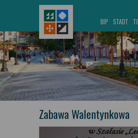
BIP
STADT
T
Zabawa Walentynkowa