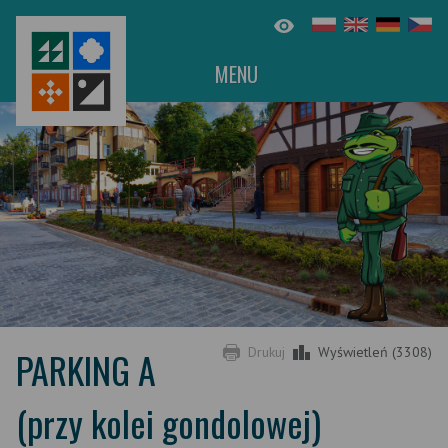
MENU
PARKING A
Drukuj
Wyświetleń (3308)
(przy kolei gondolowej)