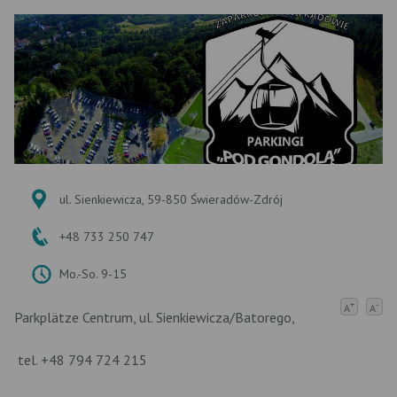
ul. Sienkiewicza, 59-850 Świeradów-Zdrój
+48 733 250 747
Mo.-So. 9-15
+
-
A
A
Parkplätze Centrum, ul. Sienkiewicza/Batorego,
tel. +48 794 724 215