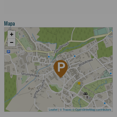
Mapa
+
−
Leaflet
|
© Traseo
© OpenStreetMap contributors