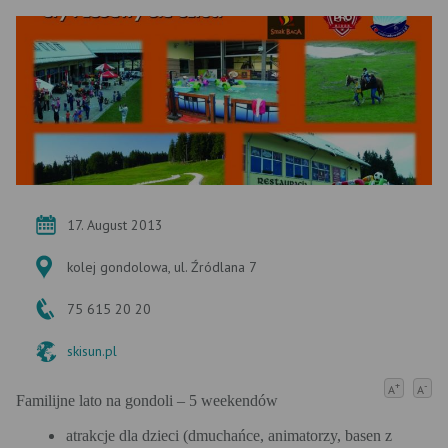
17. August 2013
kolej gondolowa, ul. Źródlana 7
75 615 20 20
skisun.pl
+
-
A
A
Familijne lato na gondoli – 5 weekendów
atrakcje dla dzieci (dmuchańce, animatorzy, basen z