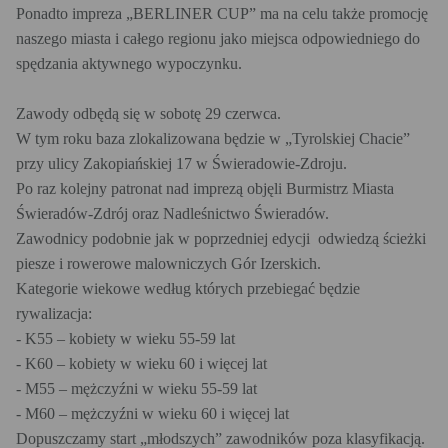
Ponadto impreza „BERLINER CUP” ma na celu także promocję
naszego miasta i całego regionu jako miejsca odpowiedniego do
spędzania aktywnego wypoczynku.
Zawody odbędą się w sobotę 29 czerwca.
W tym roku baza zlokalizowana będzie w „Tyrolskiej Chacie”
przy ulicy Zakopiańskiej 17 w Świeradowie-Zdroju.
Po raz kolejny patronat nad imprezą objęli Burmistrz Miasta
Świeradów-Zdrój oraz Nadleśnictwo Świeradów.
Zawodnicy podobnie jak w poprzedniej edycji odwiedzą ścieżki
piesze i rowerowe malowniczych Gór Izerskich.
Kategorie wiekowe według których przebiegać będzie
rywalizacja:
- K55 – kobiety w wieku 55-59 lat
- K60 – kobiety w wieku 60 i więcej lat
- M55 – mężczyźni w wieku 55-59 lat
- M60 – mężczyźni w wieku 60 i więcej lat
Dopuszczamy start „młodszych” zawodników poza klasyfikacją.