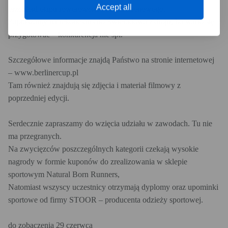
Accept all
przebiegi etapu rowerowego i biegu terenowego.
Zapraszamy na rekonesans do Świeradowa Zdroju, bo warto się
przygotować – konkurencja nie śpi.
Szczegółowe informacje znajdą Państwo na stronie internetowej
– www.berlinercup.pl
Tam również znajdują się zdjęcia i materiał filmowy z
poprzedniej edycji.
Serdecznie zapraszamy do wzięcia udziału w zawodach. Tu nie
ma przegranych.
Na zwycięzców poszczególnych kategorii czekają wysokie
nagrody w formie kuponów do zrealizowania w sklepie
sportowym Natural Born Runners,
Natomiast wszyscy uczestnicy otrzymają dyplomy oraz upominki
sportowe od firmy STOOR – producenta odzieży sportowej.
do zobaczenia 29 czerwca