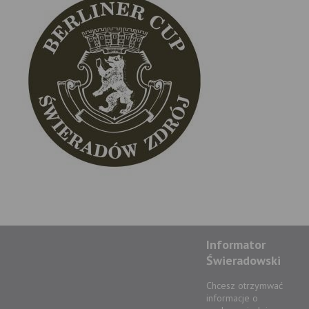
Informator
Świeradowski
Chcesz otrzymwać
informacje o