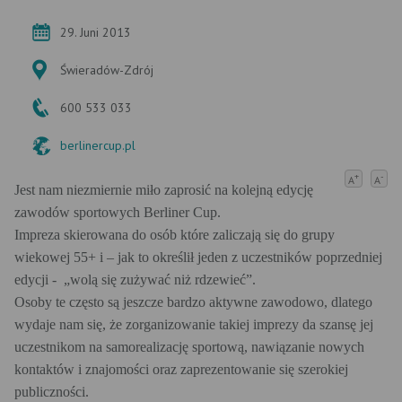
29. Juni 2013
Świeradów-Zdrój
600 533 033
berlinercup.pl
+
-
A
A
Jest nam niezmiernie miło zaprosić na kolejną edycję
zawodów sportowych Berliner Cup.
Impreza skierowana do osób które zaliczają się do grupy
wiekowej 55+ i – jak to określił jeden z uczestników poprzedniej
edycji - „wolą się zużywać niż rdzewieć”.
Osoby te często są jeszcze bardzo aktywne zawodowo, dlatego
wydaje nam się, że zorganizowanie takiej imprezy da szansę jej
uczestnikom na samorealizację sportową, nawiązanie nowych
kontaktów i znajomości oraz zaprezentowanie się szerokiej
publiczności.