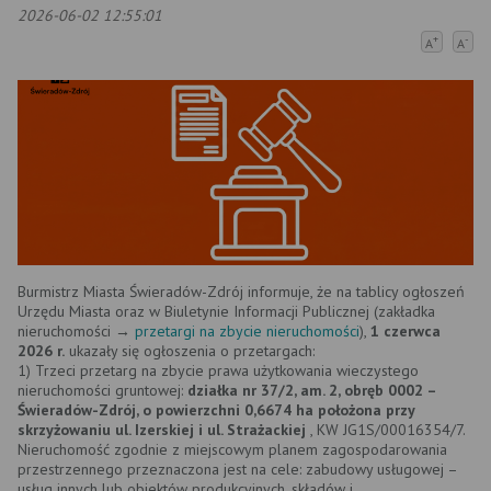
2026-06-02 12:55:01
+
-
A
A
Burmistrz Miasta Świeradów-Zdrój informuje, że na tablicy ogłoszeń
Urzędu Miasta oraz w Biuletynie Informacji Publicznej (zakładka
nieruchomości →
przetargi na zbycie nieruchomości
),
1 czerwca
2026 r.
ukazały się ogłoszenia o przetargach:
1) Trzeci przetarg na zbycie prawa użytkowania wieczystego
nieruchomości gruntowej:
działka nr 37/2,
am. 2, obręb 0002 –
Świeradów-Zdrój, o powierzchni 0,6674 ha położona przy
skrzyżowaniu ul. Izerskiej i ul. Strażackiej
, KW JG1S/00016354/7.
Nieruchomość zgodnie z miejscowym planem zagospodarowania
przestrzennego przeznaczona jest na cele: zabudowy usługowej –
usług innych lub obiektów produkcyjnych, składów i