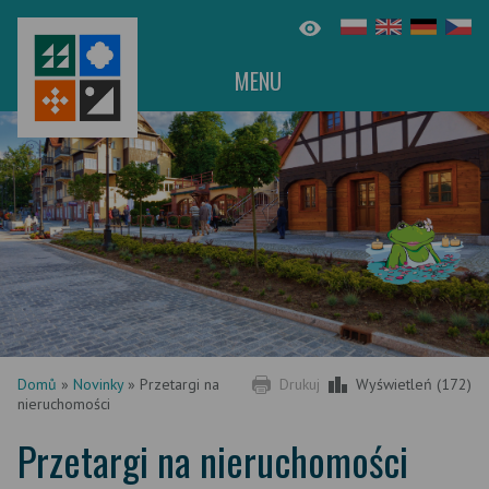
MENU
Domů
»
Novinky
»
Przetargi na
Drukuj
Wyświetleń (172)
nieruchomości
Przetargi na nieruchomości