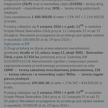
magazynów
(3U/P)
oraz w niewielkiej części
(51KDD) –
tereny dróg
publicznych – dojazdowych oraz
2KDL –
tereny dróg publicznych
lokalnych.
Cena wywoławcza:
1 800 000,00
zł netto
+ 23% VAT = 2 214 000,00
zł brutto.
00
Przetarg odbędzie się
3 sierpnia
2026 r. o godz. 12
w siedzibie
Urzędu Miasta Świeradów-Zdrój przy ul. 11 Listopada 35 w sali 33
(III piętro). Warunkiem przystąpienia do przetargu jest wpłata wadium
w wysokości 180.000,00 zł do 29 lipca 2026 r.
Ogłoszenie w BIP
2) Drugi przetarg na zbycie prawa własności nieruchomości
gruntowej:
działki nr 15, arkusz mapy 12, obręb 0001 - Świeradów-
Zdrój, o pow. 0,7426 ha
, położonej przy ul. Sudeckiej, KW
JG1S/00031622/8. Nieruchomość zgodnie z miejscowym planem
zagospodarowania przestrzennego przeznaczona jest na cele:
18MN
–
tereny zabudowy mieszkaniowej jednorodzinnej, 21R
–
tereny rolnicze i w niewielkiej części 9KDxs
–
tereny ciągów
pieszo-jezdnych
.
Cena wywoławcza:
695.000 ,00
zł netto + 23% VAT = 854.850,00 zł
brutto.
00
Przetarg odbędzie się
3 sierpnia
2026 r. o godz. 13
w siedzibie
Urzędu Miasta Świeradów-Zdró przy ul. 11 Listopada 35 w sali 33
(III piętro). Warunkiem przystąpienia do przetargu jest wpłata wadium
w wysokości 70.000,00 zł do 29 lipca 2026 r.