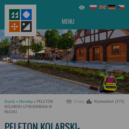
MENU
Domů
»
Novinky
»
PELETON
Drukuj
Wyświetleń (373)
KOLARSKI-UTRUDNIENIA W
RUCHU
PELETON KOLARSKI-