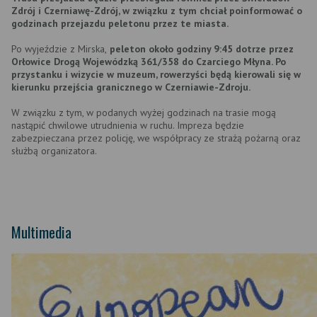
Zdrój i Czerniawę-Zdrój, w związku z tym chciał poinformować o
godzinach przejazdu peletonu przez te miasta.
Po wyjeździe z Mirska,
peleton około godziny 9:45 dotrze przez
Orłowice Drogą Wojewódzką 361/358 do Czarciego Młyna. Po
przystanku i wizycie w muzeum, rowerzyści będą kierowali się w
kierunku przejścia granicznego w Czerniawie-Zdroju.
W związku z tym, w podanych wyżej godzinach na trasie mogą
nastąpić chwilowe utrudnienia w ruchu. Impreza będzie
zabezpieczana przez policję, we współpracy ze strażą pożarną oraz
służbą organizatora.
Multimedia