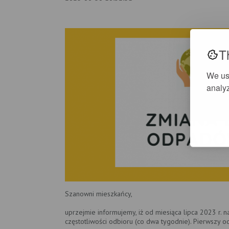
T
We us
analyz
Szanowni mieszkańcy,
uprzejmie informujemy, iż od miesiąca lipca 2023 r. 
częstotliwości odbioru (co dwa tygodnie). Pierwszy odb