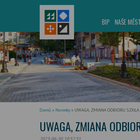
BIP
NAŠE MĚS
Domů
»
Novinky
»
UWAGA, ZMIANA ODBIORU SZKŁA
UWAGA, ZMIANA ODBIO
2023-06-30 10:52:31