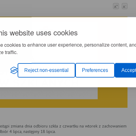
+
-
A
A
his website uses cookies
e cookies to enhance user experience, personalize content, an
e traffic.
Reject non-essential
Preferences
Accept
nastąpi zmiana dnia odbioru szkła z czwartku na wtorek z zachowaniem
iór 4 lipca, następny 18 lipca.