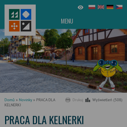
MENU
Domů
»
Novinky
»
PRACA DLA
Drukuj
Wyświetleń (508)
KELNERKI
PRACA DLA KELNERKI