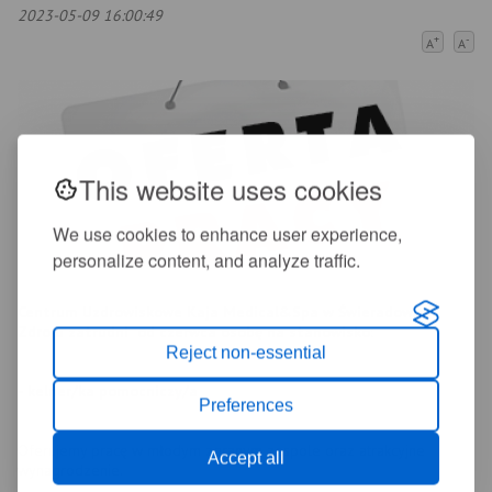
2023-05-09 16:00:49
+
-
A
A
This website uses cookies
We use cookies to enhance user experience,
personalize content, and analyze traffic.
Centrum Uzdrowiskowe Kaja Medical&Spa w Świeradowie
Zdroju zatrudni od czerwca osobę na stanowisko:
Reject non-essential
- kelner/ka pomocniczy/a
Preferences
Oferujemy pracę w młodym zgranym zespole oraz atrakcyjne
Accept all
wynagrodzenie.