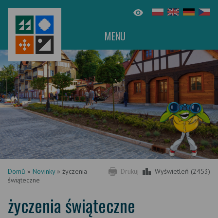
MENU
Domů
»
Novinky
»
życzenia
Drukuj
Wyświetleń (2453)
świąteczne
życzenia świąteczne