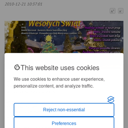
2010-12-21 10:37:01
+
-
A
A
This website uses cookies
Jest tak dzień w środku zimy
We use cookies to enhance user experience,
Pachnący barszczem , choinką
personalize content, and analyze traffic.
Wesołych świąt sobie życzymy
Karmiąc się szczęścia drobinką.
Nadzieja wchodzi w nasze progi
Miłość otwiera ramiona
Reject non-essential
Dzień wszystkim nam drogi
Radość smutek pokona.
Preferences
Pierwsza gwiazdka zaświeci