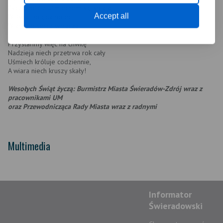
Życzliwość z uśmiechem się splata
Accept all
W świat kolęda poleci
Wiara do serca wkracza.
Przystańmy więc na chwilę
Nadzieja niech przetrwa rok cały
Uśmiech króluje codziennie,
A wiara niech kruszy skały!
Wesołych Świąt życzą: Burmistrz Miasta Świeradów-Zdrój wraz z
pracownikami UM
oraz Przewodnicząca Rady Miasta wraz z radnymi
Multimedia
Informator
Świeradowski