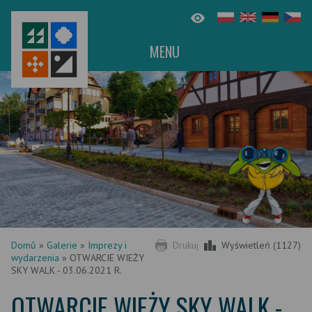
MENU
Domů
»
Galerie
»
Imprezy i
Drukuj
Wyświetleń (1127)
wydarzenia
»
OTWARCIE WIEŻY
SKY WALK - 03.06.2021 R.
OTWARCIE WIEŻY SKY WALK -