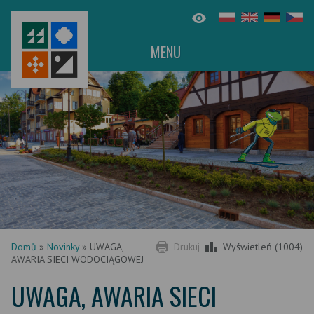
MENU
Domů
»
Novinky
»
UWAGA,
Drukuj
Wyświetleń (1004)
AWARIA SIECI WODOCIĄGOWEJ
UWAGA, AWARIA SIECI