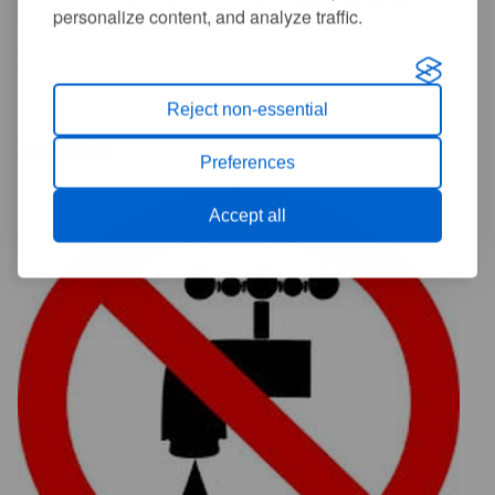
nieruchomości położonych przy ulicach:
Cmentarna,
Cicha, 11
personalize content, and analyze traffic.
Listopada od nr 22, Grunwaldzka, Sienkiewicza.
Za utrudnienia i niedogodności przepraszamy.
Reject non-essential
Multimedia
Preferences
Accept all