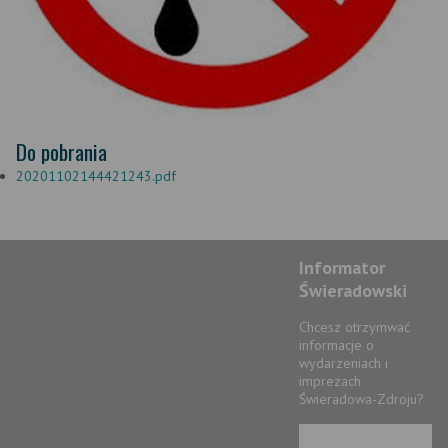
Do pobrania
20201102144421243.pdf
Informator
Świeradowski
Chcesz otrzymwać
informacje o
wydarzeniach i
imprezach
Świeradowa-Zdroju?