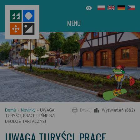
MENU
Domů
»
Novinky
»
UWAGA
Drukuj
Wyświetleń (882)
TURYŚCI, PRACE LEŚNE NA
DRODZE TARTACZNEJ
UWAGA TURYŚCI, PRACE