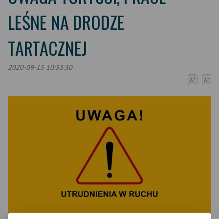
LEŚNE NA DRODZE
TARTACZNEJ
2020-09-15 10:53:30
+
-
A
A