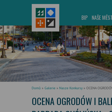
BIP
NAŠE MĚS
Domů
»
Galerie
»
Nasze Konkursy
»
OCENA OGRODÓW 
OCENA OGRODÓW I BALK