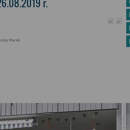
6.08.2019 r.
+
-
A
A
Dorota Marek