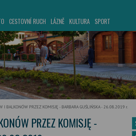
TO
CESTOVNÍ RUCH
LÁZNĚ
KULTURA
SPORT
I BALKONÓW PRZEZ KOMISJĘ - BARBARA GUŚLIŃSKA - 26.08.2019 r.
ONÓW PRZEZ KOMISJĘ -