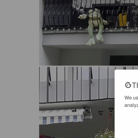
T
We us
analyz