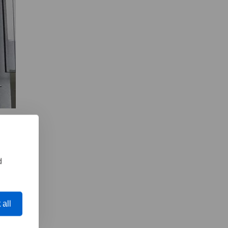
d
 all