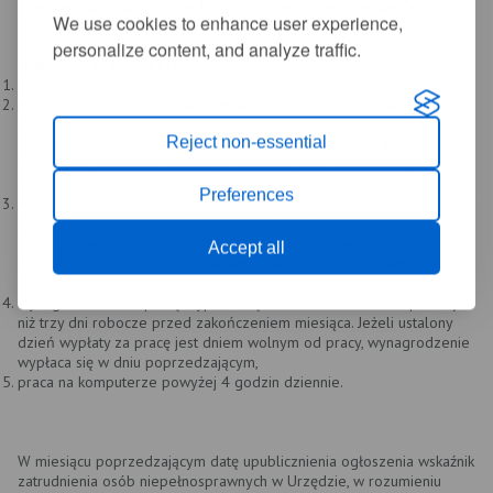
stanowisko urzędnicze w Urzędzie Miasta Świeradów-Zdrój”
.
We use cookies to enhance user experience,
personalize content, and analyze traffic.
6. Warunki pracy na stanowisku:
praca na pełny etat,
praca w systemie równoważnym w godzinach: poniedziałki od 7.30
do 16.00, od wtorku do czwartki od 7.30 do 15.30, piątki od 7.30 do
Reject non-essential
15.00 (wg stanu na dzień ogłoszenia naboru na wolne stanowisko
urzędnicze), w okresie zimowym możliwa praca również w godzinach
nocnych,
Preferences
wynagrodzenie ustalane zgodnie z rozporządzeniem Rady Ministrów
z dnia 15 maja 2018r. w sprawie wynagradzania pracowników
samorządowych (Dz. U. z 2018 r., poz.936) oraz
w
sprawie ustalenia
Accept all
Regulamin Wynagradzania Pracowników Urzędu Miasta Świeradów-
Zdrój,
wynagrodzenie za pracę wypłaca się z dołu w terminie nie później
niż trzy dni robocze przed zakończeniem miesiąca. Jeżeli ustalony
dzień wypłaty za pracę jest dniem wolnym od pracy, wynagrodzenie
wypłaca się w dniu poprzedzającym,
praca na komputerze powyżej 4 godzin dziennie.
W miesiącu poprzedzającym datę upublicznienia ogłoszenia wskaźnik
zatrudnienia osób niepełnosprawnych w Urzędzie, w rozumieniu