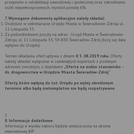
przepisów o rehabilitacji zawodowej i społecznej oraz zatrudnianiu
osób niepełnosprawnych, wyniósł poniżej 6%.
7. Wymagane dokumenty aplikacyjne należy składać:
Osobiście w sekretariacie Urzędu Miasta w Świeradowie-Zdroju ul.
11 Listopada 35.
Za pośrednictwem poczty na adres : Urząd Miasta w Świeradowie-
Zdroju, ul. 11 Listopada 35, 59-850 Świeradów-Zdrój (liczy się data
wpływu do Urzędu).
Termin składania ofert upływa z dniem
0
5
.08.2019
roku.
Oferty
należy składać wyłącznie w zamkniętych kopertach z podanym
adresem zwrotnym, z dopiskiem
„Oferta na wolne stanowisko
–
ds. drogownictwa
w Urzędzie Miasta Świeradów-Zdrój”
Oferty, które wpłyną do tut. Urzędu po wyżej określonym
terminie albo będą niekompletne
nie będą rozpatrywane.
2
8. Informacje dodatkowe:
Informacja o wyniku naboru będzie umieszczona na stronie
internetowej BIP .