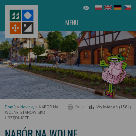
MENU
Domů
»
Novinky
»
NABÓR NA
Drukuj
Wyświetleń (1381)
WOLNE STANOWISKO
URZĘDNICZE
NABÓR NA WOLNE