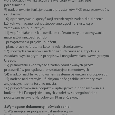
wojewódzkich, wynikających z zawartego w tym zakresie
porozumienia.
9) nadzorowanie funkcjonowania przystanków PKS oraz przewozów
regularnych .
10) opracowywanie specyfikacji technicznych zadań dla zlecenia
których wymagane jest postępowanie zgodnie z ustawą o
zamówieniach publicznych.
11) współdziałanie z kierownikiem referatu przy opracowywaniu
materiałów niezbędnych do:
- przygotowania projektu budżetu,
- planu pracy referatu na kolejny rok kalendarzowy,
12) sporządzanie umów i nadzór nad ich realizacją, zgodnie z
zasadami wynikającymi z przepisów i uregulowaniami wewnętrznymi
Urzędu,
13) planowanie i koordynacja zadań realizowanych przez
pracowników porządkowo-eksplotacyjno-remontowych,
14) n adzór nad funkcjonowaniem systemu oświetlenia drogowego,
15) nadzór nad estetyką i funkcjonalnością tablic informacyjnych
znajdujących się na terenie miasta,
16) przygotowywanie projektów aplikujących o dofinansowanie z
budżetu Unii Europejskiej i innych źródeł, w szczególności na
podstawie ustawy o Narodowym Planie Rozwoju .
1
5.Wymagane dokumenty i oświadczenia:
1. Własnoręcznie podpisany list motywacyjny.