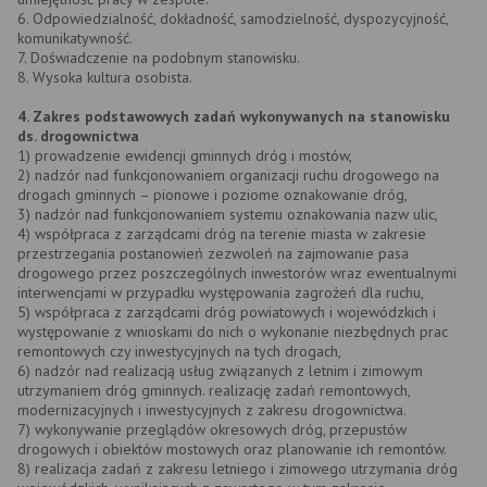
6. Odpowiedzialność, dokładność, samodzielność, dyspozycyjność,
komunikatywność.
7. Doświadczenie na podobnym stanowisku.
8. Wysoka kultura osobista.
4. Zakres podstawowych zadań wykonywanych na stanowisku
ds. drogownictwa
1) prowadzenie ewidencji gminnych dróg i mostów,
2) nadzór nad funkcjonowaniem organizacji ruchu drogowego na
drogach gminnych – pionowe i poziome oznakowanie dróg,
3) nadzór nad funkcjonowaniem systemu oznakowania nazw ulic,
4) współpraca z zarządcami dróg na terenie miasta w zakresie
przestrzegania postanowień zezwoleń na zajmowanie pasa
drogowego przez poszczególnych inwestorów wraz ewentualnymi
interwencjami w przypadku występowania zagrożeń dla ruchu,
5) współpraca z zarządcami dróg powiatowych i wojewódzkich i
występowanie z wnioskami do nich o wykonanie niezbędnych prac
remontowych czy inwestycyjnych na tych drogach,
6) nadzór nad realizacją usług związanych z letnim i zimowym
utrzymaniem dróg gminnych. realizację zadań remontowych,
modernizacyjnych i inwestycyjnych z zakresu drogownictwa.
7) wykonywanie przeglądów okresowych dróg, przepustów
drogowych i obiektów mostowych oraz planowanie ich remontów.
8) realizacja zadań z zakresu letniego i zimowego utrzymania dróg