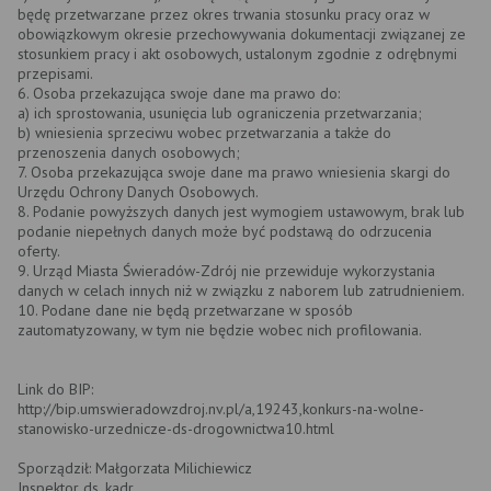
będę przetwarzane przez okres trwania stosunku pracy oraz w
obowiązkowym okresie przechowywania dokumentacji związanej ze
stosunkiem pracy i akt osobowych, ustalonym zgodnie z odrębnymi
przepisami.
6. Osoba przekazująca swoje dane ma prawo do:
a) ich sprostowania, usunięcia lub ograniczenia przetwarzania;
b) wniesienia sprzeciwu wobec przetwarzania a także do
przenoszenia danych osobowych;
7. Osoba przekazująca swoje dane ma prawo wniesienia skargi do
Urzędu Ochrony Danych Osobowych.
8. Podanie powyższych danych jest wymogiem ustawowym, brak lub
podanie niepełnych danych może być podstawą do odrzucenia
oferty.
9. Urząd Miasta Świeradów-Zdrój nie przewiduje wykorzystania
danych w celach innych niż w związku z naborem lub zatrudnieniem.
10. Podane dane nie będą przetwarzane w sposób
zautomatyzowany, w tym nie będzie wobec nich profilowania.
Link do BIP:
http://bip.umswieradowzdroj.nv.pl/a,19243,konkurs-na-wolne-
stanowisko-urzednicze-ds-drogownictwa10.html
Sporządził: Małgorzata Milichiewicz
Inspektor ds. kadr