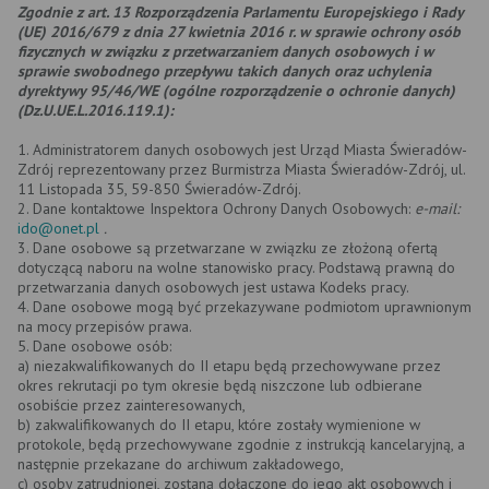
Zgodnie z art. 13 Rozporządzenia Parlamentu Europejskiego i Rady
(UE) 2016/679 z dnia 27 kwietnia 2016 r. w sprawie ochrony osób
fizycznych w związku z przetwarzaniem danych osobowych i w
sprawie swobodnego przepływu takich danych oraz uchylenia
dyrektywy 95/46/WE (ogólne rozporządzenie o ochronie danych)
(Dz.U.UE.L.2016.119.1):
1. Administratorem danych osobowych jest Urząd Miasta Świeradów-
Zdrój reprezentowany przez Burmistrza Miasta Świeradów-Zdrój, ul.
11 Listopada 35, 59-850 Świeradów-Zdrój.
2. Dane kontaktowe Inspektora Ochrony Danych Osobowych:
e-mail:
ido@onet.pl
.
3. Dane osobowe są przetwarzane w związku ze złożoną ofertą
dotyczącą naboru na wolne stanowisko pracy. Podstawą prawną do
przetwarzania danych osobowych jest ustawa Kodeks pracy.
4. Dane osobowe mogą być przekazywane podmiotom uprawnionym
na mocy przepisów prawa.
5. Dane osobowe osób:
a) niezakwalifikowanych do II etapu będą przechowywane przez
okres rekrutacji po tym okresie będą niszczone lub odbierane
osobiście przez zainteresowanych,
b) zakwalifikowanych do II etapu, które zostały wymienione w
protokole, będą przechowywane zgodnie z instrukcją kancelaryjną, a
następnie przekazane do archiwum zakładowego,
c) osoby zatrudnionej, zostaną dołączone do jego akt osobowych i