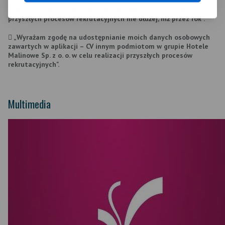
Medical SPA (ul. Długa 10-11, 59-850 Świeradów - Zdrój) w celu
realizacji procesu rekrutacji jak również w celu realizacji
przyszłych procesów rekrutacyjnych nie dłużej, niż przez rok”.
 „Wyrażam zgodę na udostępnianie moich danych osobowych
zawartych w aplikacji – CV innym podmiotom w grupie Hotele
Malinowe Sp. z o. o. w celu realizacji przyszłych procesów
rekrutacyjnych".
Multimedia