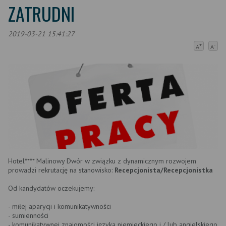
ZATRUDNI
2019-03-21 15:41:27
+
-
A
A
Hotel**** Malinowy Dwór w związku z dynamicznym rozwojem
prowadzi rekrutację na stanowisko:
Recepcjonista/Recepcjonistka
Od kandydatów oczekujemy:
- miłej aparycji i komunikatywności
- sumienności
- komunikatywnej znajomości języka niemieckiego i / lub angielskiego