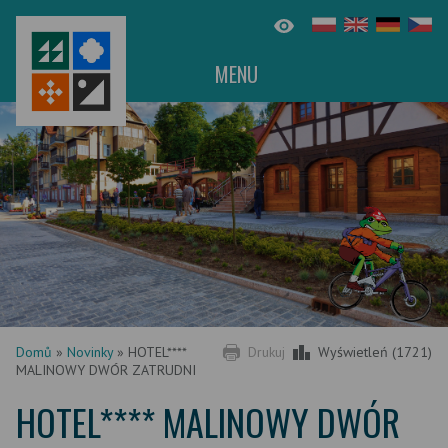
MENU
Domů
»
Novinky
»
HOTEL****
Drukuj
Wyświetleń (1721)
MALINOWY DWÓR ZATRUDNI
HOTEL**** MALINOWY DWÓR