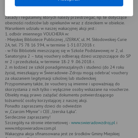
Każde dziecko może skorzystać po jednym razie z każdej z
wymienionych propozycji.
Rodzicom przypominamy, że w każdym obiekcie obowiązują pewne
zasady i regulaminy, których należy przestrzegać, np. te dotyczące
obecności rodziców lub opiekunów wraz z dzieckiem w obiekcie.
Warunkiem udziału w naszej wakacyjnej akcji jest :
1. odbiór imiennego VOUCHERA w:
- Miejskiej Bibliotece Publicznej „IZERKA”, ul. M. Skłodowskiej-Curie
2A, tel. 75 78 16 394, w terminie 1-31.07.2018 r.
- w Filii Biblioteki mieszczącej się w Szkole Podstawowej nr 2, ul
Sanatoryjna 2 – tutaj vouchery odbierają dzieci uczęszczające do SP
nr 2 i przedszkola, w terminie 18-2 9 .06.2018 r.
2. m łodzież ze szkół ponadgimnazjalnych i studenci (do 24 roku
życia), mieszkający w Świeradowie-Zdroju mogą odebrać vouchery
za okazaniem legitymacji szkolnej lub studenckiej
Przypominamy także, że vouchery są imienne i upoważniają do
skorzystania z nich tylko i wyłącznie osoby wskazane na voucherze.
Obiekty mają prawo zażądać dokumentu potwierdzającego
tożsamość osoby korzystającej z naszej akcji.
Ponadto zapraszamy dzieci do odwiedzin
w „Czarcim Młynie” i CEE „Izerska Łąka”.
Serdecznie zapraszamy!
Szczegóły na stronie internetowej -
www.swieradowzdroj.pl
i
www.mbpswieradow.com.pl
Wakacyjna akcja sfinansowana jest ze środków Gminy Miejskiej