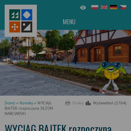
MENU
Domů
»
Novinky
»
WYCIĄG
Drukuj
Wyświetleń (1764)
BAJTEK rozpoczyna SEZON
NARCIARSKI
WYCIĄG BAJTEK rozpoczyna