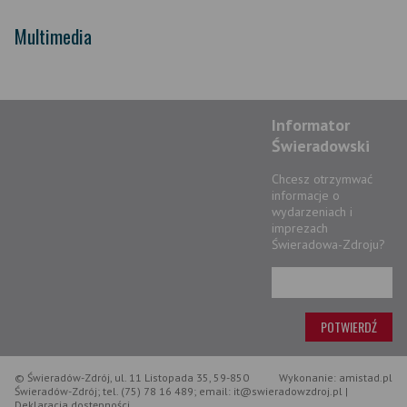
Multimedia
Informator
Świeradowski
Chcesz otrzymwać
informacje o
wydarzeniach i
imprezach
Świeradowa-Zdroju?
© Świeradów-Zdrój, ul. 11 Listopada 35, 59-850
Wykonanie: amistad.pl
Świeradów-Zdrój; tel. (75) 78 16 489; email: it@swieradowzdroj.pl |
Deklaracja dostępności