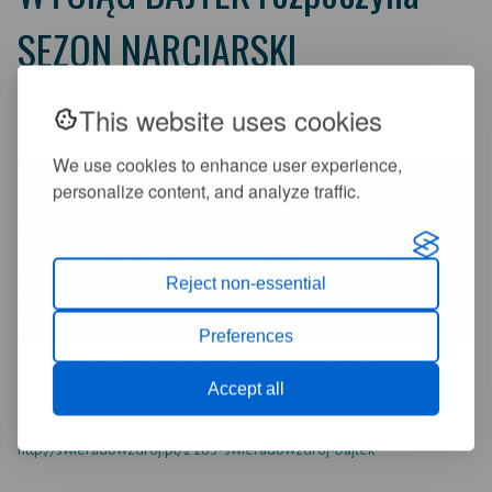
SEZON NARCIARSKI
2016-01-05 10:10:51
This website uses cookies
+
-
A
A
We use cookies to enhance user experience,
personalize content, and analyze traffic.
Reject non-essential
Preferences
Wyciąg Bajtek w Świeradowie-Zdroju ul. Dąbrowskiego
Accept all
w dniu dzisiejszym rozpoczyna sezon narciarski 2016.
START GODZ. 10:00
Zapraszamy
http://swieradowzdroj.pl/2183-swieradowzdroj-bajtek