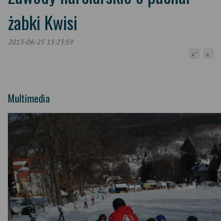
żabki Kwisi
2013-06-25 15:23:59
+
-
A
A
Multimedia