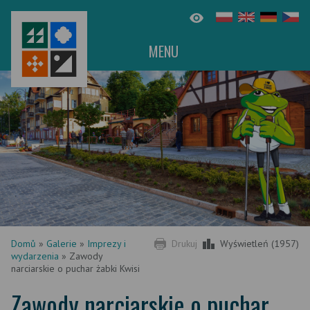
MENU
Domů
»
Galerie
»
Imprezy i
Drukuj
Wyświetleń (1957)
wydarzenia
»
Zawody
narciarskie o puchar żabki Kwisi
Zawody narciarskie o puchar