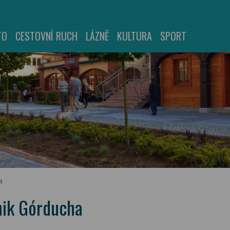
TO
CESTOVNÍ RUCH
LÁZNĚ
KULTURA
SPORT
a
nik Górducha