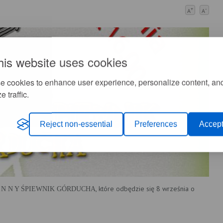
+
-
A
A
his website uses cookies
e cookies to enhance user experience, personalize content, an
e traffic.
Reject non-essential
Preferences
Accept
, które odbędzie się 8 września o
 E N N Y ŚPIEWNIK GÓRDUCHA