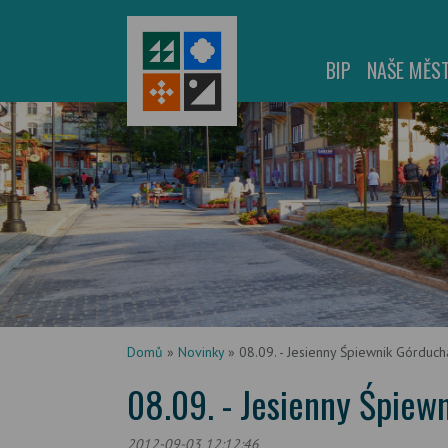
BIP
NAŠE MĚS
Domů
»
Novinky
»
08.09. - Jesienny Śpiewnik Górduch
08.09. - Jesienny Śpiew
2012-09-03 12:12:46