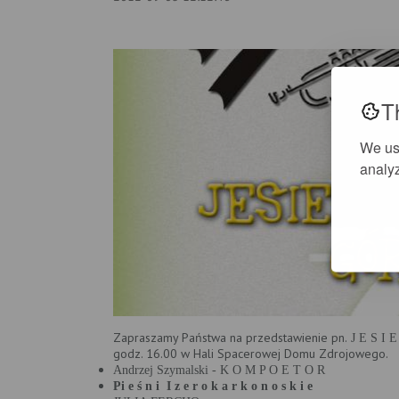
T
We us
analyz
Zapraszamy Państwa na przedstawienie pn.
J E S I
godz. 16.00 w Hali Spacerowej Domu Zdrojowego.
Andrzej Szymalski - K O M P O E T O R
Pi e ś n i I z e r o k a r k o n o s k i e