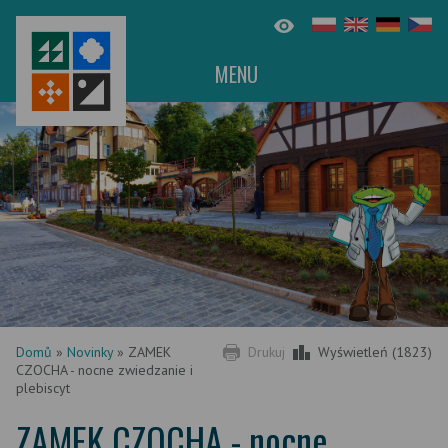
MENU
Domů
»
Novinky
»
ZAMEK
Drukuj
Wyświetleń (1823)
CZOCHA - nocne zwiedzanie i
plebiscyt
ZAMEK CZOCHA - nocne