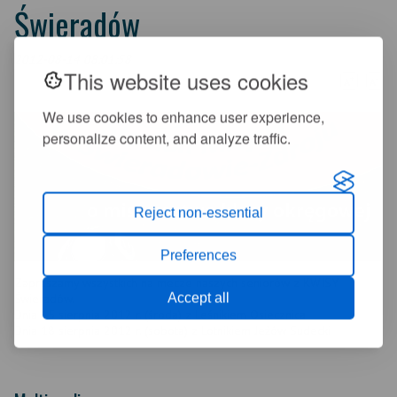
Świeradów
2012-08-14 08:01:58
This website uses cookies
+
-
A
A
We use cookies to enhance user experience,
personalize content, and analyze traffic.
Reject non-essential
Preferences
Zapraszamy wszystkich na mecze naszych seniorów z KWISY
Accept all
Świeradów.
Dnia 15 sierpnia 2012 r. (środa) z Leśnikiem Osiecznica
Dnia 18 sierpnia 2012 r. (sobota) z Lotnikiem Jeżów Sudecki