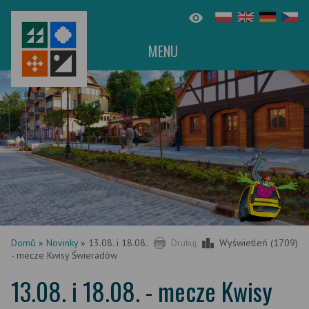
MENU
Domů
»
Novinky
»
13.08. i 18.08.
Drukuj
Wyświetleń (1709)
- mecze Kwisy Świeradów
13.08. i 18.08. - mecze Kwisy