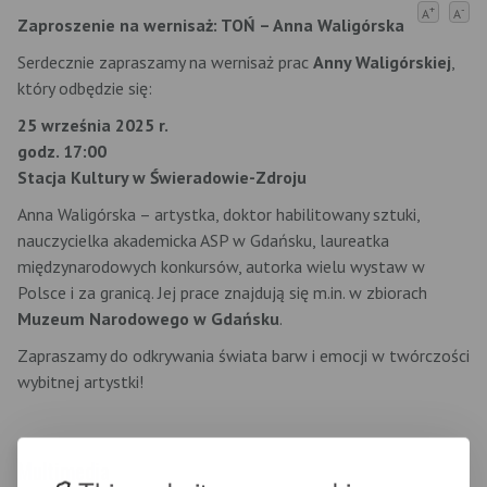
+
-
A
A
Zaproszenie na wernisaż: TOŃ – Anna Waligórska
Serdecznie zapraszamy na wernisaż prac
Anny Waligórskiej
,
który odbędzie się:
25 września 2025 r.
godz. 17:00
Stacja Kultury w Świeradowie-Zdroju
Anna Waligórska – artystka, doktor habilitowany sztuki,
nauczycielka akademicka ASP w Gdańsku, laureatka
międzynarodowych konkursów, autorka wielu wystaw w
Polsce i za granicą. Jej prace znajdują się m.in. w zbiorach
Muzeum Narodowego w Gdańsku
.
Zapraszamy do odkrywania świata barw i emocji w twórczości
wybitnej artystki!
Multimedia