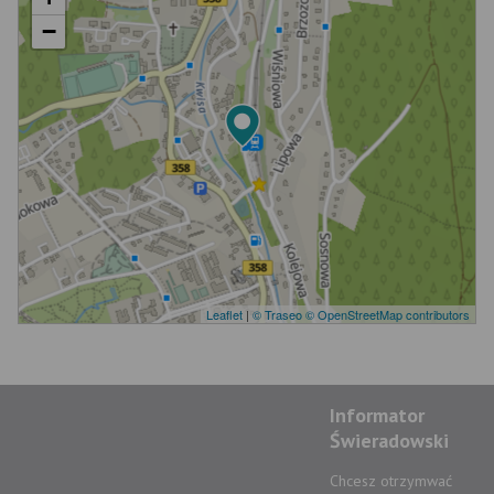
−
Leaflet
|
© Traseo
© OpenStreetMap contributors
Informator
Świeradowski
Chcesz otrzymwać