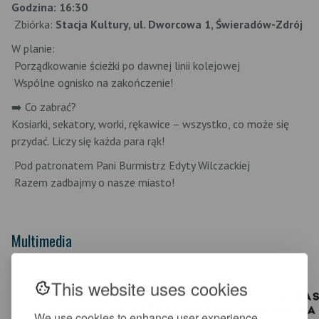
Godzina: 16:30
Zbiórka:
Stacja Kultury, ul. Dworcowa 1, Świeradów-Zdrój
W planie:
Porządkowanie ścieżki po dawnej linii kolejowej
Wspólne ognisko na zakończenie!
➡️ Co zabrać?
Kosiarki, sekatory, worki, rękawice – wszystko, co może się
przydać. Liczy się każda para rąk!
Pod patronatem Pani Burmistrz Edyty Wilczackiej
Razem zadbajmy o nasze miasto!
Multimedia
This website uses cookies
We use cookies to enhance user experience,