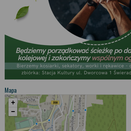
Mapa
+
−