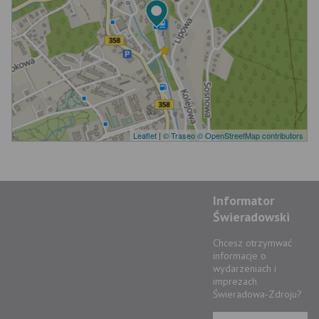
Leaflet
|
© Traseo
© OpenStreetMap contributors
Informator
Świeradowski
Chcesz otrzymwać
informacje o
wydarzeniach i
imprezach
Świeradowa-Zdroju?