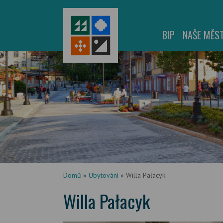
BIP
NAŠE MĚS
Domů
»
Ubytování
»
Willa Pałacyk
Willa Pałacyk