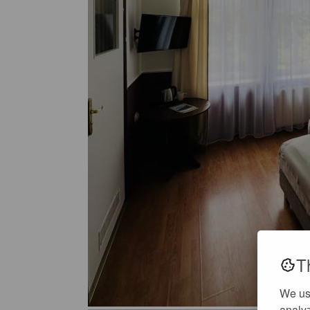
T
We us
analyz