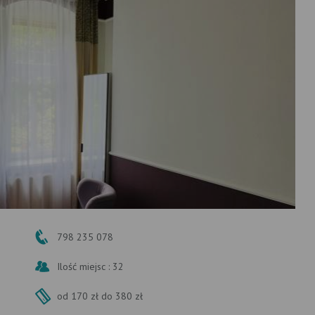
798 235 078
Ilość miejsc : 32
od 170 zł do 380 zł