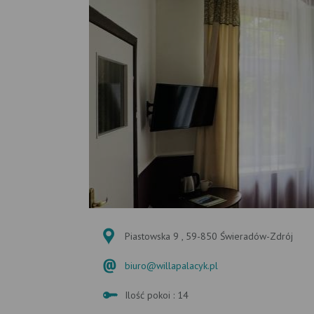
Piastowska 9 , 59-850 Świeradów-Zdrój
biuro@willapalacyk.pl
Ilość pokoi : 14