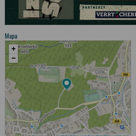
Mapa
+
−
Leaflet
|
© Traseo
© OpenStreetMap contributors