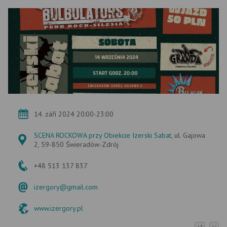
14. září 2024 20:00-23:00
SCENA ROCKOWA przy Obiekcie Izerski Sabat
, ul. Gajowa
2, 59-850 Świeradów-Zdrój
+48 513 137 837
izergory@gmail.com
www.izergory.pl
+
-