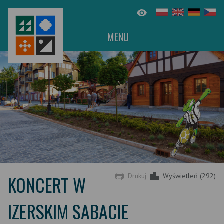
MENU
KONCERT W
Drukuj
Wyświetleń (292)
IZERSKIM SABACIE