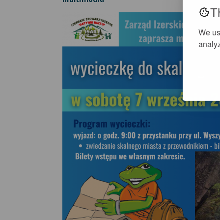
T
We us
analyz