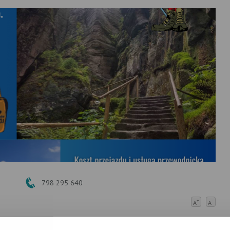
798 295 640
+
-
A
A