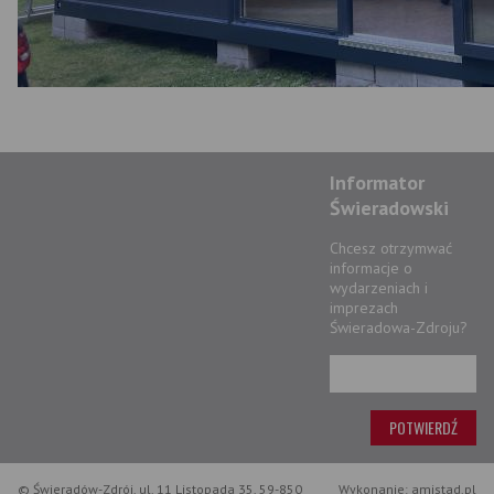
Informator
Świeradowski
Chcesz otrzymwać
informacje o
wydarzeniach i
imprezach
Świeradowa-Zdroju?
© Świeradów-Zdrój, ul. 11 Listopada 35, 59-850
Wykonanie: amistad.pl