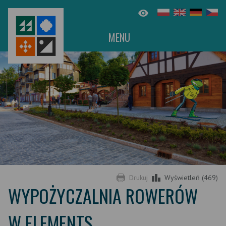
MENU
Drukuj
Wyświetleń (469)
WYPOŻYCZALNIA ROWERÓW
W ELEMENTS